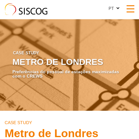
PT
PT
CASE STUDY
METRO DE LONDRES
Preferências do pessoal de estações maximizadas
com o CREWS
CASE STUDY
Metro de Londres