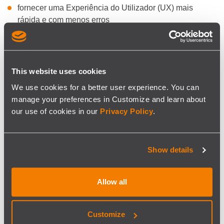
fornecer uma Experiência do Utilizador (UX) mais
rápida e com menos erros
gerar dados para sistemas SAP
gerar relatórios-chave
This website uses cookies
We use cookies for a better user experience. You can
A Solução
manage your preferences in Customize and learn about
our use of cookies in our
Privacy Policy
.
A SISCOG respondeu ao desafio do LU com o
desenvolvimento de um sistema, baseado nos módulos
Duty Scheduler e Roster Scheduler do seu produto
Show details
CREWS
, e alinhado com o seu irmão mais maduro, o
sistema TSS de 2008 para o planeamento de maquinistas
de Comboio.
Allow all
A abordagem do projeto baseou-se numa filosofia de
"adicionar valor ao longo do caminho" e foi tratada como
Customize
uma parceria, onde não existiam duas equipas típicas de